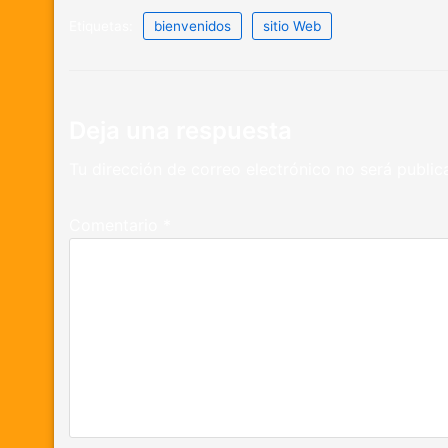
Etiquetas:
bienvenidos
sitio Web
Deja una respuesta
Tu dirección de correo electrónico no será public
Comentario
*