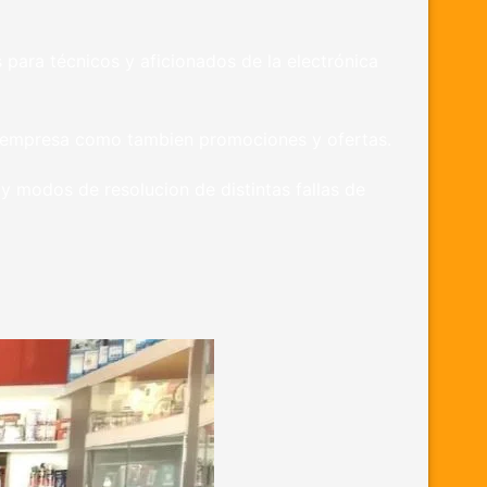
ara técnicos y aficionados de la electrónica
a empresa como tambien promociones y ofertas.
modos de resolucion de distintas fallas de