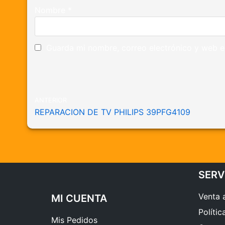
Nombre
*
Guarda mi nombre, correo electrónico y web e
ANTERIOR
REPARACION DE TV PHILIPS 39PFG4109
SERV
Venta 
MI CUENTA
Polític
Mis Pedidos