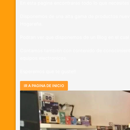
En esta pagina encontraras todo lo que necesites 
Disponemos de una alta gama de productos nuevos
Hogareña.
Podran ver que disponemos de un Blog en el cua
Contamos también con contenido de conocimiento 
equipos electronicos.
Esperemos que te guste!!
IR A PAGINA DE INICIO