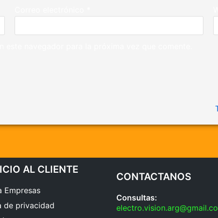
Correo electrónico
*
n este navegador para la próxima vez que comente.
ICIO AL CLIENTE
CONTACTANOS
a Empresas
Consultas:
a de privacidad
electro.vision.arg@gmail.c