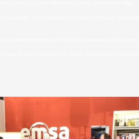
tanto si eres tecnico Electronico como consumidor final.
 y usados , como tambien ofrecemos venta de repuestos p
l m¿los mantendremos informados de nuevas noticias en l
para tecnicos electronicos donde compartimos técnicas y 