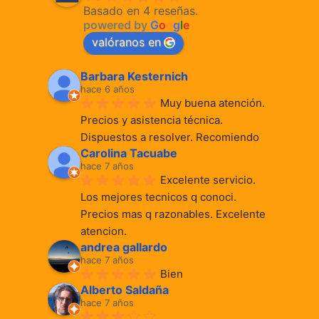
Basado en 4 reseñas.
powered by
G
o
o
g
l
e
valóranos en
Barbara Kesternich
hace 6 años
Muy buena atención. 
Precios y asistencia técnica. 
Dispuestos a resolver. Recomiendo
Carolina Tacuabe
hace 7 años
Excelente servicio. 
Los mejores tecnicos q conoci. 
Precios mas q razonables. Excelente 
atencion.
andrea gallardo
hace 7 años
Bien
Alberto Saldaña
hace 7 años